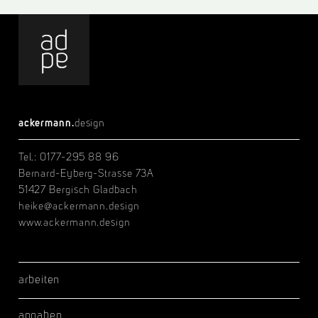
ackermann.
design
Tel.:
0177-295 88 96
Bernard-Eyberg-Strasse 73A
51427 Bergisch Gladbach
heike@ackermann.design
www.ackermann.design
ackermann.
design
arbeiten
angaben